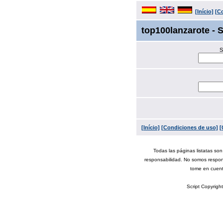
[Início]
[C
top100lanzarote - 
S
[Início]
[Condiciones de uso]
[
Todas las páginas listatas so
responsabilidad. No somos respon
tome en cuen
Script Copyrigh