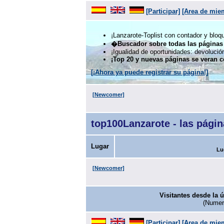
[Participar]
[Area de mie
¡Lanzarote-Toplist con contador y bloq
�Buscador sobre todas las páginas
¡Igualidad de oportunidades: devolución
¡Top 20 y nuevas páginas se veran 
[¡Ahora ya puede registrar su página!]
[Newcomer]
top100Lanzarote - las pági
Lugar
Lu
[Newcomer]
Visitantes desde la ú
(Numero
[Participar]
[Area de mie